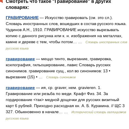
Смотреть что такое "Гравирование" в других
словарях:
ГРАВИРОВАНИЕ
— Искусство гравировать (см. это сл.).
Словарь иностранных слов, вошедших в состав русского языка.
Чудинов А.Н., 1910. ГРАВИРОВАНИЕ искусство вырезывать
копию с данного рисунка или к. н. изображения на металлах,
камне и дереве с тем, чтобы потом… …
Словарь иностранных слов
русского языка
гравирование
— меццо тинто, вырезание, гравировка,
ксилография, гильоширование, лавис Словарь русских
синонимов. гравирование сущ., кол во синонимов: 13 •
вырезание (15) • …
Словарь синонимов
гравирование
— ия, ср. graver, нем. gravieren. 1.
Гравирование или резьба по меди. Крафт Физ. 34. За
гордирование <так> медной дощечки для русских визитный
карт 6 рублей. Приходно расходная кн. А. Б. Куракина. // ЩС 3
327. Обыкновенно в начале… …
Исторический словарь галлицизмов
русского языка