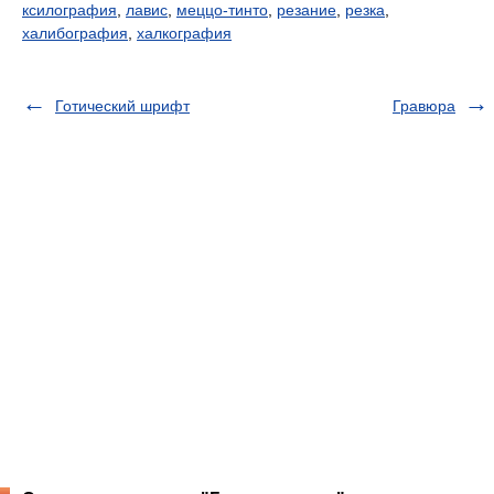
ксилография
,
лавис
,
меццо-тинто
,
резание
,
резка
,
халибография
,
халкография
Готический шрифт
Гравюра