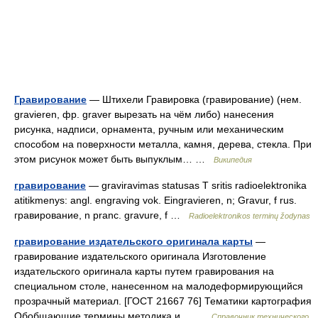
Гравирование
— Штихели Гравировка (гравирование) (нем.
gravieren, фр. graver вырезать на чём либо) нанесения
рисунка, надписи, орнамента, ручным или механическим
способом на поверхности металла, камня, дерева, стекла. При
этом рисунок может быть выпуклым… …
Википедия
гравирование
— graviravimas statusas T sritis radioelektronika
atitikmenys: angl. engraving vok. Eingravieren, n; Gravur, f rus.
гравирование, n pranc. gravure, f …
Radioelektronikos terminų žodynas
гравирование издательского оригинала карты
—
гравирование издательского оригинала Изготовление
издательского оригинала карты путем гравирования на
специальном столе, нанесенном на малодеформирующийся
прозрачный материал. [ГОСТ 21667 76] Тематики картография
Обобщающие термины методика и… …
Справочник технического