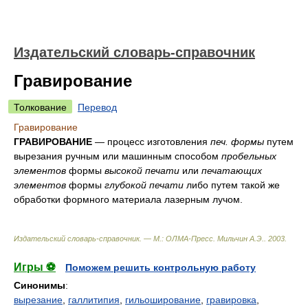
Издательский словарь-справочник
Гравирование
Толкование
Перевод
Гравирование
ГРАВИРОВАНИЕ
— процесс изготовления
печ. формы
путем
вырезания ручным или машинным способом
пробельных
элементов
формы
высокой печати
или
печатающих
элементов
формы
глубокой печати
либо путем такой же
обработки формного материала лазерным лучом.
Издательский словарь-справочник. — М.: ОЛМА-Пресс
.
Мильчин А.Э.
.
2003
.
Игры ⚽
Поможем решить контрольную работу
Синонимы
:
вырезание
,
галлитипия
,
гильоширование
,
гравировка
,